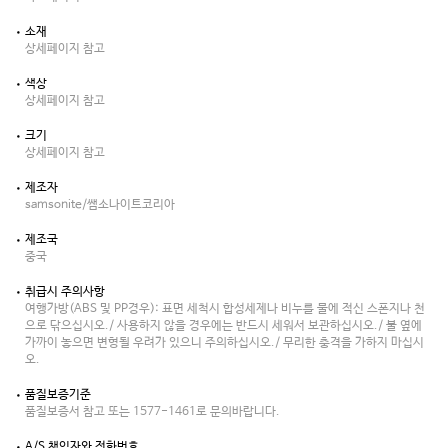
소재
상세페이지 참고
색상
상세페이지 참고
크기
상세페이지 참고
제조자
samsonite/쌤소나이트코리아
제조국
중국
취급시 주의사항
여행가방(ABS 및 PP경우): 표면 세척시 합성세제나 비누를 물에 적신 스폰지나 천
으로 닦으십시오./ 사용하지 않을 경우에는 반드시 세워서 보관하십시오./ 불 옆에
가까이 놓으면 변형될 우려가 있으니 주의하십시오./ 무리한 충격을 가하지 마십시
오.
품질보증기준
품질보증서 참고 또는 1577-1461로 문의바랍니다.
A/S 책임자와 전화번호