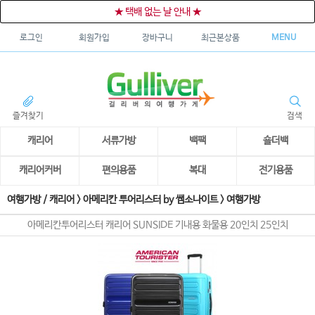
★ 택배 없는 날 안내 ★
로그인
회원가입
장바구니
최근본상품
MENU
즐겨찾기
검색
캐리어
서류가방
백팩
숄더백
캐리어커버
편의용품
복대
전기용품
여행가방 / 캐리어
>
아메리칸 투어리스터 by 쌤소나이트
>
여행가방
아메리칸투어리스터 캐리어 SUNSIDE 기내용 화물용 20인치 25인치