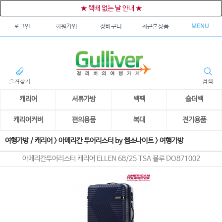
★ 택배 없는 날 안내 ★
로그인
회원가입
장바구니
최근본상품
MENU
즐겨찾기
검색
캐리어
서류가방
백팩
숄더백
캐리어커버
편의용품
복대
전기용품
여행가방 / 캐리어
>
아메리칸 투어리스터 by 쌤소나이트
>
여행가방
아메리칸투어리스터 캐리어 ELLEN 68/25 TSA 블루 DO871002