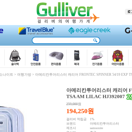
쌤소나이트
>
여행가방
>
아메리칸투어리스터 캐리어 FRONTEC SPINNER 54/19 EXP TSA 
아메리칸투어리스터 캐리어 FRONT
TSA AM LILAC HJ392007
259,000
원
194,250
원
걸리버 적립금
1%
브랜드
아메리칸투어리스터
제조사
samsonite