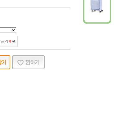
 금액
0
원