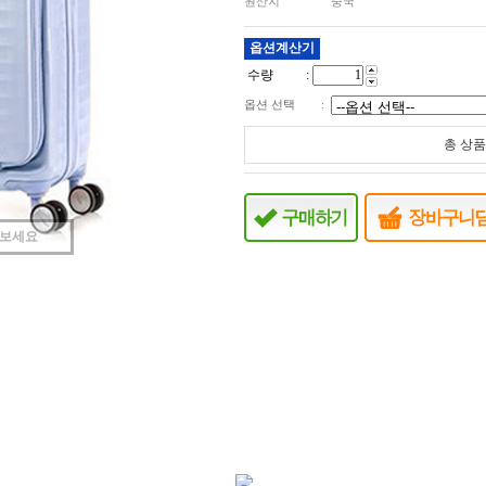
원산지
중국
옵션계산기
수량 :
옵션 선택
:
총 상품
려보세요