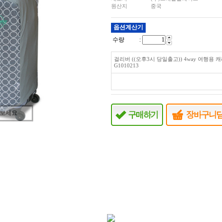
원산지
중국
옵션계산기
수량 :
걸리버 ((오후3시 당일출고)) 4way 여행용
G1010213
려보세요