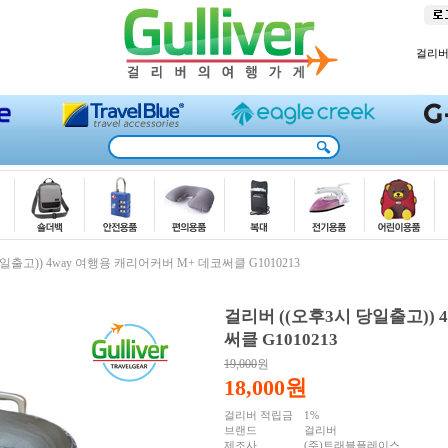
걸리
일출고)) 4way 여행용 캐리어커버 M+ 데코써클 G1010213
걸리버 ((오후3시 당일출고)) 
써클 G1010213
19,000
원
18,000
원
걸리버 적립금
1%
브랜드
걸리버
제조사
(주)트래블플레이스