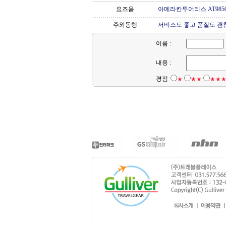
요즈음
아메라칸투어리스 AT985
주와동행
서비스도 좋고 품질도 괜찮은
이름 :
내용 :
평점
★
★★
★★