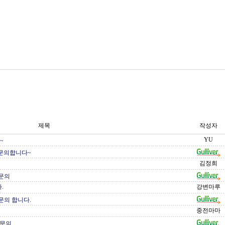
제목
작성자
YU
~
송문의합니다~
김정희
즈문의
.
강변마루
즈문의 합니다.
중전마마
 문의