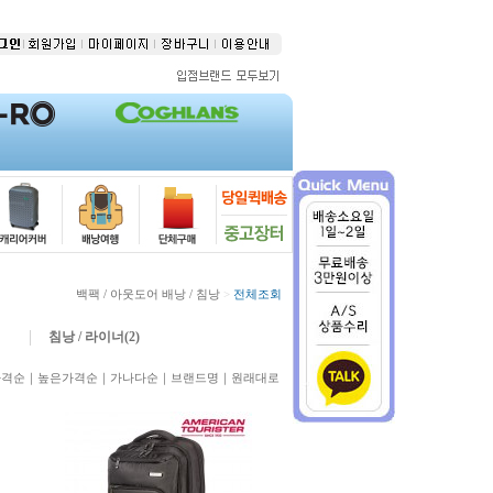
백팩 / 아웃도어 배낭 / 침낭
>
전체조회
침낭 / 라이너(2)
가격순
｜
높은가격순
｜
가나다순
｜
브랜드명
｜
원래대로