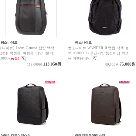
쌤소나이트
쌤소나이트
소나이트] Locus Gamma 랩탑 백팩
쌤소나이트 WANDER Ⅲ 랩탑 백팩 블
급형)/ 학생용 여행용 배낭 (블랙)
랙 98z09003 / 등산가방 등산배낭 학생
09006
(품절)
용 여행용배낭
113,050원
75,000원
119,000원
89,000원
아메리칸투어리스터
아메리칸투어리스터