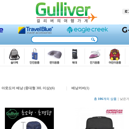
아웃도어 배낭 (중대형 30L 이상)(6)
배낭커버(1)
총
106
개의 상품
｜
낮은