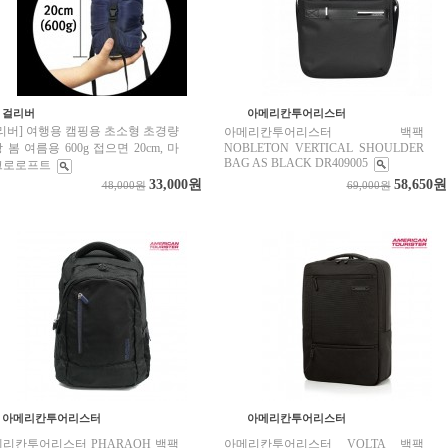
걸리버
아메리칸투어리스터
리버] 여행용 캠핑용 초소형 초경량
아메리칸투어리스터 백팩
 봄 여름용 600g 접으면 20cm, 마
NOBLETON VERTICAL SHOULDER
BAG AS BLACK DR409005
크로로프트
33,000원
58,650원
48,000원
69,000원
아메리칸투어리스터
아메리칸투어리스터
리칸투어리스터 PHARAOH 백팩
아메리칸투어리스터 VOLTA 백팩