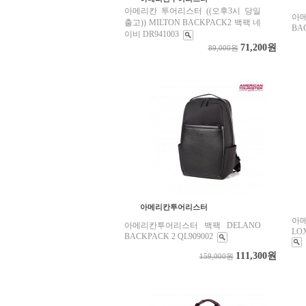
아메리칸 투어리스터 ((오후3시 당일
아
출고)) MILTON BACKPACK2 백팩 네
BA
이비 DR941003
71,200원
89,000원
아메리칸투어리스터
아
아메리칸투어리스터 백팩 DELANO
LO
BACKPACK 2 QL909002
111,300원
159,000원