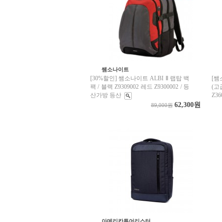
쌤소나이트
[30%할인] 쌤소나이트 ALBI Ⅱ 랩탑 백
[쌤
팩 / 블랙 Z9309002 레드 Z9300002 / 등
(고
산가방 등산
Z36
62,300원
89,000원
아메리칸투어리스터