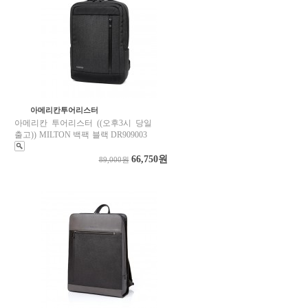
아메리칸투어리스터
아메리칸 투어리스터 ((오후3시 당일
출고)) MILTON 백팩 블랙 DR909003
66,750원
89,000원