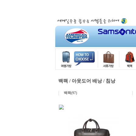
백팩 / 아웃도어 배낭 / 침낭
백팩(97)