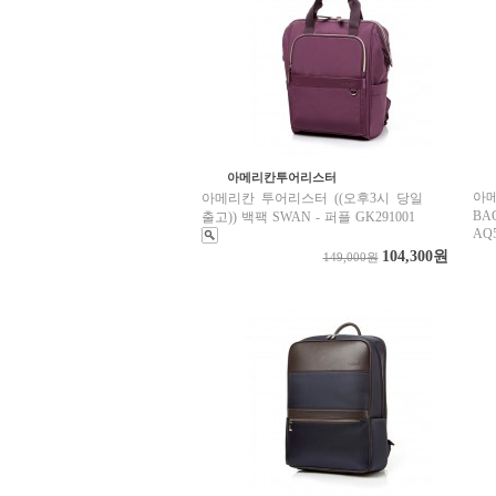
아메리칸투어리스터
아
아메리칸 투어리스터 ((오후3시 당일
BA
출고)) 백팩 SWAN - 퍼플 GK291001
AQ5
104,300원
149,000원