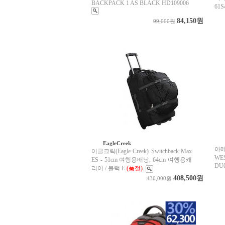
BACKPACK 1 AS BLACK HD109006
61S
84,150원
99,000원
EagleCreek
아
이글크릭(Eagle Creek) Switchback Max
WE
ES - 51cm 여행용배낭, 64cm 여행용캐
DU0
리어 / 블랙 E
(품절)
408,500원
430,000원